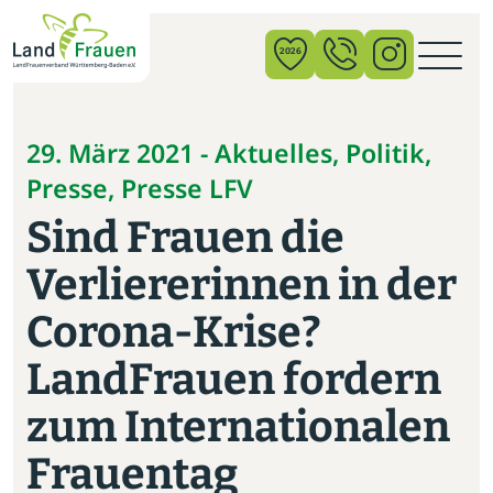
×
2026
News
29. März 2021 - Aktuelles, Politik,
Presse, Presse LFV
Verband
Sind Frauen die
Politik
Verliererinnen in der
Bildung
Corona-Krise?
Gemeinschaft
LandFrauen fordern
Vor Ort
zum Internationalen
Startseite
Frauentag