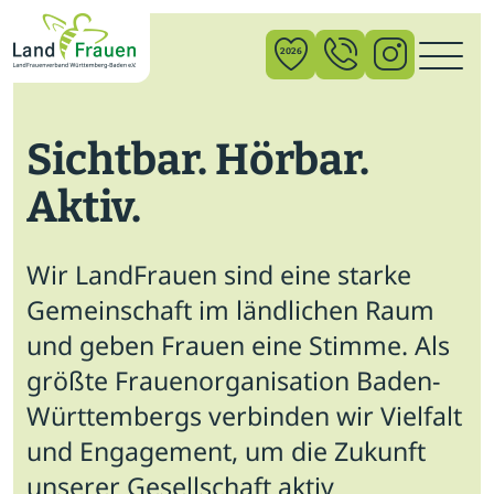
×
2026
Sichtbar. Hörbar.
News
Aktiv.
Verband
Politik
Wir LandFrauen sind eine starke
Bildung
Gemeinschaft im ländlichen Raum
und geben Frauen eine Stimme. Als
Gemeinschaft
größte Frauenorganisation Baden-
Vor Ort
Württembergs verbinden wir Vielfalt
und Engagement, um die Zukunft
Startseite
unserer Gesellschaft aktiv