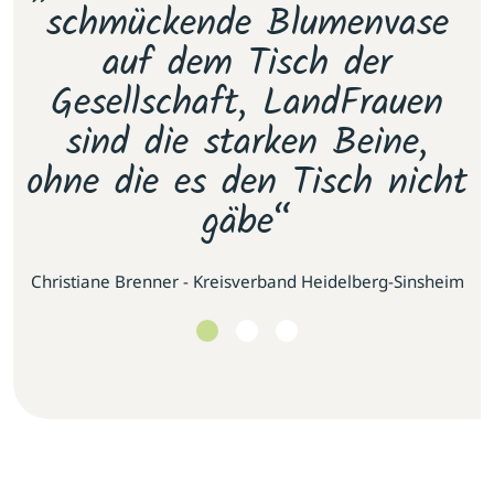
e
schmückende Blumenvase
s
.
auf dem Tisch der
E
as
Gesellschaft, LandFrauen
u
sind die starken Beine,
ohne die es den Tisch nicht
gäbe“
se
Christiane Brenner - Kreisverband Heidelberg-Sinsheim