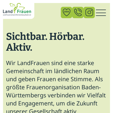
×
2026
Sichtbar. Hörbar.
News
Aktiv.
Verband
Politik
Wir LandFrauen sind eine starke
Bildung
Gemeinschaft im ländlichen Raum
und geben Frauen eine Stimme. Als
Gemeinschaft
größte Frauenorganisation Baden-
Vor Ort
Württembergs verbinden wir Vielfalt
und Engagement, um die Zukunft
Startseite
unserer Gesellschaft aktiv