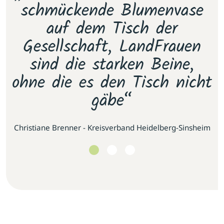
e
schmückende Blumenvase
s
.
auf dem Tisch der
E
as
Gesellschaft, LandFrauen
u
sind die starken Beine,
ohne die es den Tisch nicht
gäbe“
se
Christiane Brenner - Kreisverband Heidelberg-Sinsheim